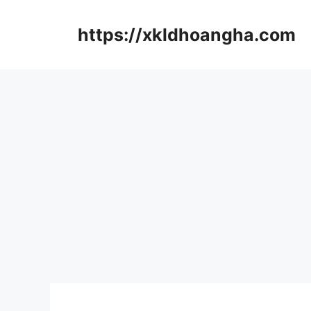
컨
텐
https://xkldhoangha.com
츠
로
건
너
뛰
기