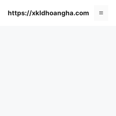
컨
텐
https://xkldhoangha.com
메
츠
로
뉴
건
너
뛰
기