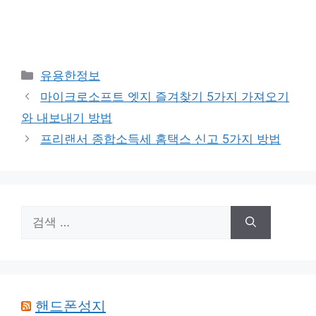
카
유용한정보
테
마이크로소프트 엣지 즐겨찾기 5가지 가져오기
고
와 내보내기 방법
리
프리랜서 종합소득세 홈택스 신고 5가지 방법
검
색:
핸드폰성지