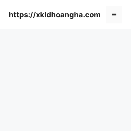
컨
텐
https://xkldhoangha.com
메
츠
로
뉴
건
너
뛰
기