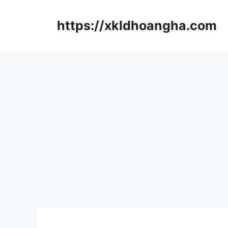
컨
텐
https://xkldhoangha.com
츠
로
건
너
뛰
기