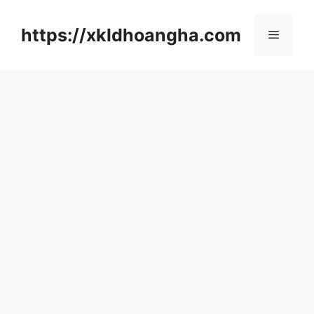
컨
텐
https://xkldhoangha.com
메
츠
로
뉴
건
너
뛰
기