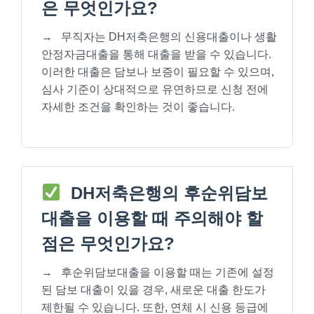
은 무엇인가요?
→
무직자는 DH저축은행의 신용대출이나 생활
안정자금대출을 통해 대출을 받을 수 있습니다.
이러한 대출은 담보나 보증이 필요할 수 있으며,
심사 기준이 상대적으로 유연하므로 신청 전에
자세한 조건을 확인하는 것이 좋습니다.
DH저축은행의 후순위담보
대출을 이용할 때 주의해야 할
점은 무엇인가요?
→
후순위담보대출을 이용할 때는 기존에 설정
된 담보 대출이 있을 경우, 새로운 대출 한도가
제한될 수 있습니다. 또한, 연체 시 신용 등급에