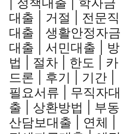
| 정책대출 | 학자금
대출 | 거절 | 전문직
대출 | 생활안정자금
대출 | 서민대출 | 방
법 | 절차 | 한도 | 카
드론 | 후기 | 기간 |
필요서류 | 무직자대
출 | 상환방법 | 부동
산담보대출 | 연체 |