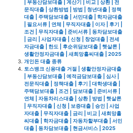
| 부동산담보대출 | 계산기 | 비교 | 상환 | 전
문직대출 | 상환방법 | 방법 | 청년대출 | 정책
대출 | 주택담보대출 | 서민대출 | 학자금대출
| 필요서류 | 연체 | 무직자대출 | 이자 | 후기 |
조건 | 무직자대출 | 준비서류 | 동차담보대출
| 금리 | 사업자대출 | 신청 | 창업대출 | 전세
자금대출 | 한도 | 후순위담보대출 | 햇살론 |
생활안정자금대출 | 새희망홀씨대출 | 2025
개인돈 대출 종류
토스뱅크 신용대출 거절 | 생활안정자금대출
| 부동산담보대출 | 예적금담보대출 | 심사 |
전문직대출 | 정책대출 | 후기 | 대학생대출 |
주택담보대출 | 조건 | 담보대출 | 준비서류 |
연체 | 자동차리스대출 | 상환 | 방법 | 햇살론
| 무직자대출 | 신청 | 보증대출 | 승인 | 사업
자대출 | 무직자대출 | 금리 | 비교 | 새희망홀
씨대출 | 학자금대출 | 자동차할부대출 | 서민
대출 | 동차담보대출 | 현금서비스 | 2025