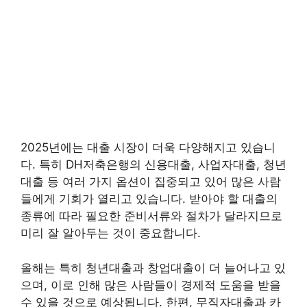
2025년에는 대출 시장이 더욱 다양해지고 있습니
다. 특히 DH저축은행의 신용대출, 사업자대출, 청년
대출 등 여러 가지 옵션이 집중되고 있어 많은 사람
들에게 기회가 열리고 있습니다. 받아야 할 대출의
종류에 따라 필요한 준비서류와 절차가 달라지므로
미리 잘 알아두는 것이 중요합니다.
올해는 특히 청년대출과 창업대출이 더 늘어나고 있
으며, 이로 인해 많은 사람들이 경제적 도움을 받을
수 있을 것으로 예상됩니다. 한편, 무직자대출과 카