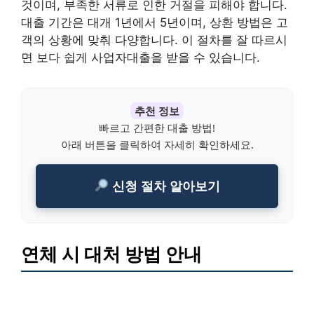
것이며, 부족한 서류로 인한 거절을 피해야 합니다.
대출 기간은 대개 1년에서 5년이며, 상환 방법은 고
객의 상황에 맞춰 다양합니다. 이 절차를 잘 따르시
면 보다 쉽게 사업자대출을 받을 수 있습니다.
추천 정보
빠르고 간편한 대출 방법!
아래 버튼을 클릭하여 자세히 확인하세요.
신청 절차 알아보기
연체 시 대처 방법 안내