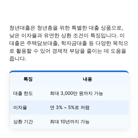
청년대출은 청년층을 위한 특별한 대출 상품으로,
낮은 이자율과 유연한 상환 조건이 특징입니다. 이
대출은 주택담보대출, 학자금대출 등 다양한 목적으
로 활용할 수 있어 경제적 부담을 줄이는 데 도움을
줍니다.
특징
내용
대출 한도
최대 3,000만 원까지 가능
이자율
연 3% ~ 5%로 저렴
상환 기간
최대 10년까지 가능