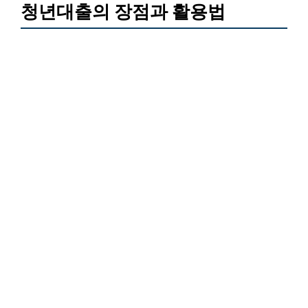
청년대출의 장점과 활용법