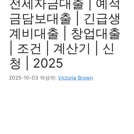
전세자금대출 | 예적
금담보대출 | 긴급생
계비대출 | 창업대출
| 조건 | 계산기 | 신
청 | 2025
2025-10-03
작성자:
Victoria Brown