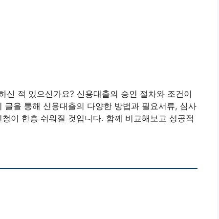
당하신 적 있으신가요? 신용대출의 승인 절차와 조건이
이 글을 통해 신용대출의 다양한 방법과 필요서류, 심사
신청이 한층 쉬워질 것입니다. 함께 비교해보고 성공적