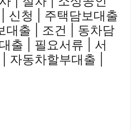
 | 절차 | 소상공인
기 | 신청 | 주택담보대출
보대출 | 조건 | 동차담
출 | 필요서류 | 서
 | 자동차할부대출 |