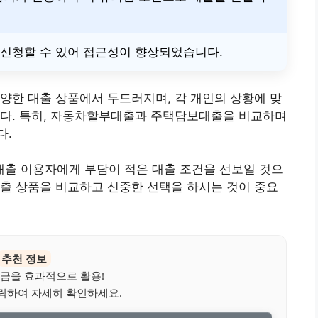
신청할 수 있어 접근성이 향상되었습니다.
양한 대출 상품에서 두드러지며, 각 개인의 상황에 맞
니다. 특히, 자동차할부대출과 주택담보대출을 비교하며
다.
 대출 이용자에게 부담이 적은 대출 조건을 선보일 것으
출 상품을 비교하고 신중한 선택을 하시는 것이 중요
추천 정보
금을 효과적으로 활용!
릭하여 자세히 확인하세요.