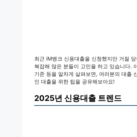
최근 iM뱅크 신용대출을 신청했지만 거절 
복잡해 많은 분들이 고민을 하고 있습니다. 
기준 등을 알차게 살펴보면, 여러분의 대출 
인 대출을 위한 팁을 공유해보아요!
2025년 신용대출 트렌드