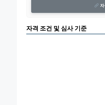
자
자격 조건 및 심사 기준