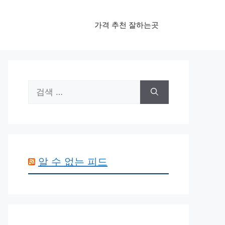
가격 추천 잘하는곳
검
색:
알 수 없는 피드