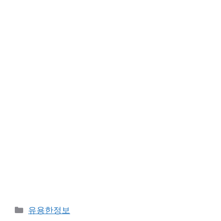
카
유용한정보
테