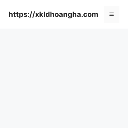
컨
텐
https://xkldhoangha.com
메
츠
로
뉴
건
너
뛰
기