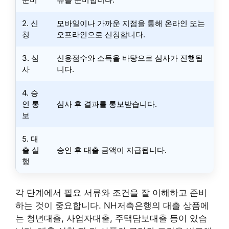
2. 신
모바일이나 가까운 지점을 통해 온라인 또는
청
오프라인으로 신청합니다.
3. 심
신용점수와 소득을 바탕으로 심사가 진행됩
사
니다.
4. 승
인 통
심사 후 결과를 통보받습니다.
보
5. 대
출 실
승인 후 대출 금액이 지급됩니다.
행
각 단계에서 필요 서류와 조건을 잘 이해하고 준비
하는 것이 중요합니다. NH저축은행의 대출 상품에
는 청년대출, 사업자대출, 주택담보대출 등이 있습