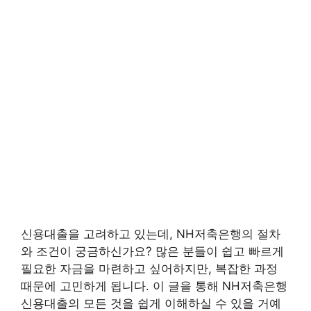
신용대출을 고려하고 있는데, NH저축은행의 절차
와 조건이 궁금하신가요? 많은 분들이 쉽고 빠르게
필요한 자금을 마련하고 싶어하지만, 복잡한 과정
때문에 고민하게 됩니다. 이 글을 통해 NH저축은행
신용대출의 모든 것을 쉽게 이해하실 수 있을 거예