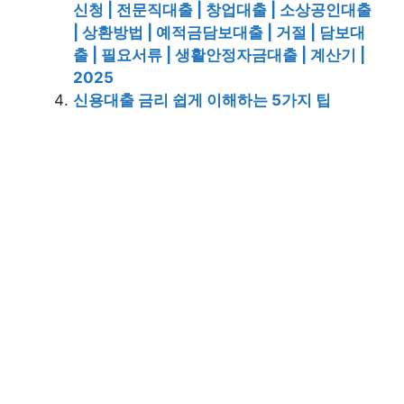
신청 | 전문직대출 | 창업대출 | 소상공인대출
| 상환방법 | 예적금담보대출 | 거절 | 담보대
출 | 필요서류 | 생활안정자금대출 | 계산기 |
2025
신용대출 금리 쉽게 이해하는 5가지 팁