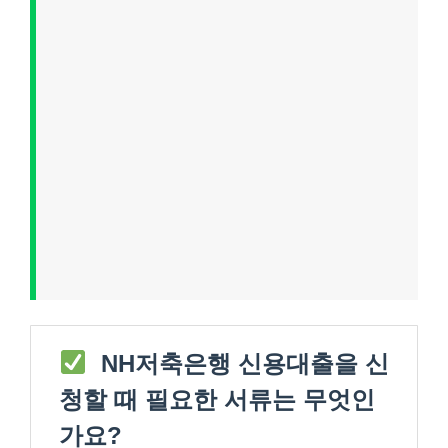
NH저축은행 신용대출을 신
청할 때 필요한 서류는 무엇인
가요?