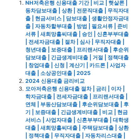
NH저축은행 신용대출 기간 | 비교 | 햇살론 |
동차담보대출 | 상환 | 전문직대출 | 무직자대
출 | 현금서비스 | 담보대출 | 생활안정자금대
출 | 자동차할부대출 | 방법 | 필요서류 | 준비
서류 | 새희망홀씨대출 | 승인 | 신혼부부대출
| 전세자금대출 | 절차 | 심사 | 무직자대출 |
청년대출 | 보증대출 | 프리랜서대출 | 후순위
담보대출 | 긴급생계비대출 | 거절 | 정책대출
| 창업대출 | 신청 | 계산기 | 카드론 | 사업자
대출 | 소상공인대출 | 2025
2024 신용대출 금리비교
모아저축은행 신용대출 절차 | 금리 | 이자 |
학자금대출 | 전세자금대출 | 프리랜서대출 |
연체 | 부동산담보대출 | 후순위담보대출 | 후
기 | 보증대출 | 긴급생계비대출 | 비교 | 현금
서비스 | 사업자대출 | 신혼부부대출 | 대학생
대출 | 새희망홀씨대출 | 주택담보대출 | 상환
| 정책대출 | 무직자대출 | 자동차리스대출 |