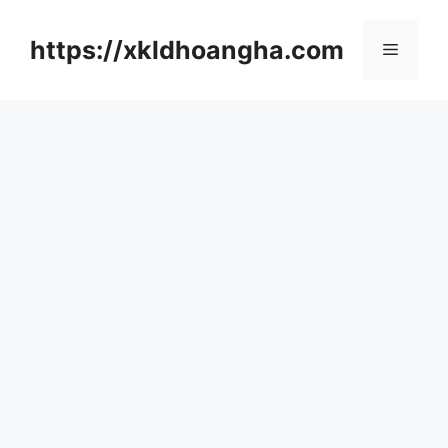
컨
텐
https://xkldhoangha.com
메
츠
로
뉴
건
너
뛰
기