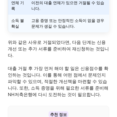
연체 기
이전의 대출 연체가 있으면 거절될 수 있습
록
니다.
소득 불
고용 증명 또는 안정적인 소득이 없을 경우
확실
문제가 생길 수 있습니다.
위와 같은 사유로 거절되었다면, 다음 단계는 신용
개선 또는 추가 서류를 준비하여 재신청하는 것입니
다.
대출 거절 후 가장 먼저 해야 할 일은 신용점수를 확
인하는 것입니다. 이를 통해 어떤 점에서 문제인지
파악할 수 있으며, 적절한 개선책을 마련할 수 있습
니다. 또한, 소득 증명을 위해 필요한 서류를 준비해
NH저축은행에 다시 도전하는 것이 필요합니다.
추천 정보