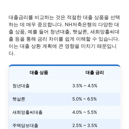
대출금리를 비교하는 것은 적절한 대출 상품을 선택
하는 데 매우 중요합니다. NH저축은행의 다양한 대
출 상품, 예를 들어 청년대출, 햇살론, 새희망홀씨대
출 등을 통해 금리 차이를 쉽게 이해할 수 있습니다.
이는 대출 상환 계획에 큰 영향을 미치기 때문입니
다.
대출 상품
대출 금리
청년대출
3.5% ~ 4.5%
햇살론
5.0% ~ 6.5%
새희망홀씨대출
4.0% ~ 5.5%
주택담보대출
2.5% ~ 3.5%