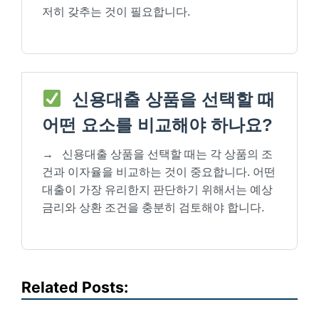
저히 갖추는 것이 필요합니다.
신용대출 상품을 선택할 때
어떤 요소를 비교해야 하나요?
→
신용대출 상품을 선택할 때는 각 상품의 조
건과 이자율을 비교하는 것이 중요합니다. 어떤
대출이 가장 유리한지 판단하기 위해서는 예상
금리와 상환 조건을 충분히 검토해야 합니다.
Related Posts: