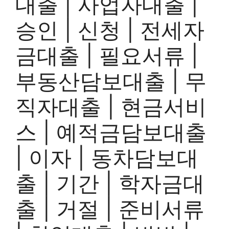
대출 | 사업자대출 |
승인 | 신청 | 전세자
금대출 | 필요서류 |
부동산담보대출 | 무
직자대출 | 현금서비
스 | 예적금담보대출
| 이자 | 동차담보대
출 | 기간 | 학자금대
출 | 거절 | 준비서류