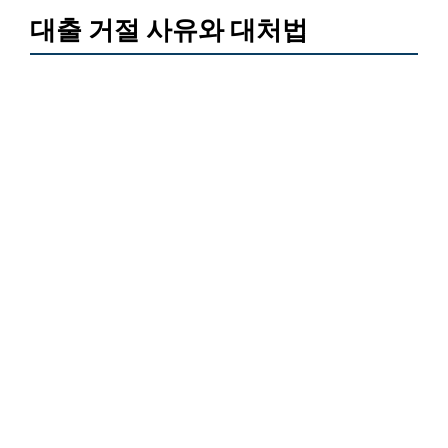
대출 거절 사유와 대처법