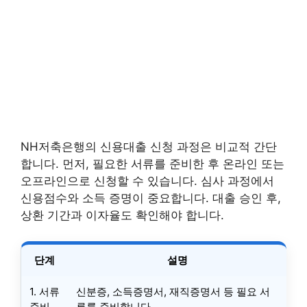
NH저축은행의 신용대출 신청 과정은 비교적 간단
합니다. 먼저, 필요한 서류를 준비한 후 온라인 또는
오프라인으로 신청할 수 있습니다. 심사 과정에서
신용점수와 소득 증명이 중요합니다. 대출 승인 후,
상환 기간과 이자율도 확인해야 합니다.
단계
설명
1. 서류
신분증, 소득증명서, 재직증명서 등 필요 서
준비
류를 준비합니다.