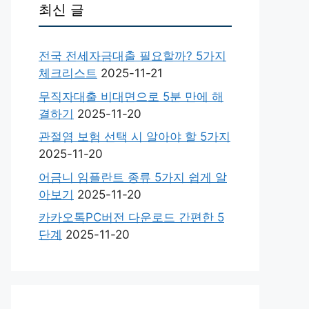
최신 글
전국 전세자금대출 필요할까? 5가지
체크리스트
2025-11-21
무직자대출 비대면으로 5분 만에 해
결하기
2025-11-20
관절염 보험 선택 시 알아야 할 5가지
2025-11-20
어금니 임플란트 종류 5가지 쉽게 알
아보기
2025-11-20
카카오톡PC버전 다운로드 간편한 5
단계
2025-11-20