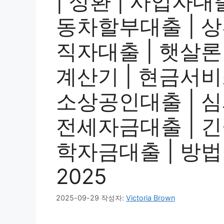
| 상환 | 사업자대
동차할부대출 | 상환
직자대출 | 햇살론
계산기 | 현금서비스
소상공인대출 | 심
전세자금대출 | 긴
학자금대출 | 방법 
2025
2025-09-29
작성자:
Victoria Brown