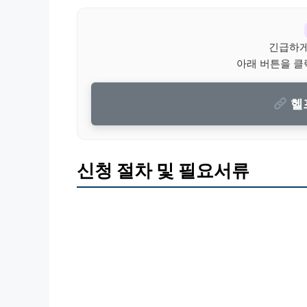
긴급하게
아래 버튼을 클
헬
신청 절차 및 필요서류