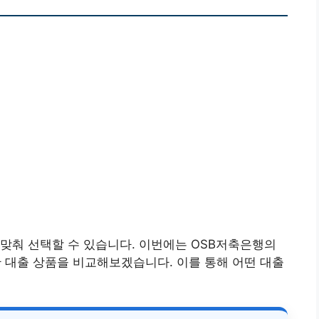
맞춰 선택할 수 있습니다. 이번에는 OSB저축은행의
대출 상품을 비교해보겠습니다. 이를 통해 어떤 대출