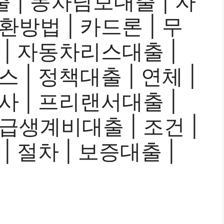
출 | 동차담보대출 | 자
방법 | 카드론 | 무
 | 자동차리스대출 |
 | 정책대출 | 연체 |
사 | 프리랜서대출 |
급생계비대출 | 조건 |
| 절차 | 보증대출 |