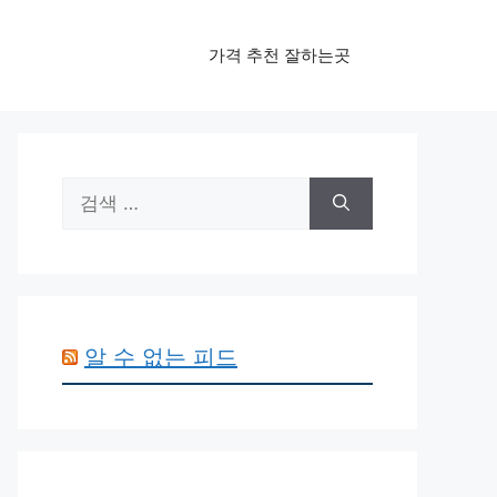
가격 추천 잘하는곳
검
색:
알 수 없는 피드