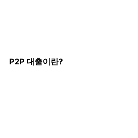
P2P 대출이란?