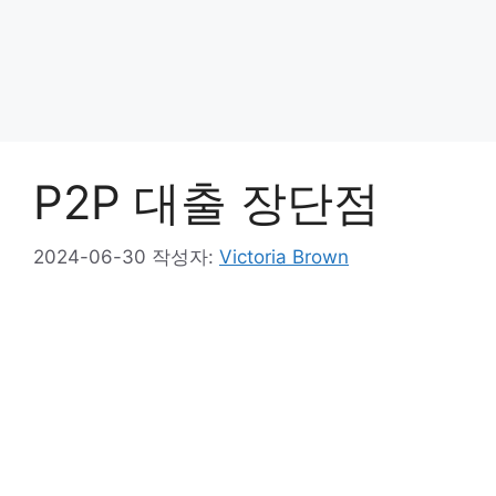
P2P 대출 장단점
2024-06-30
작성자:
Victoria Brown