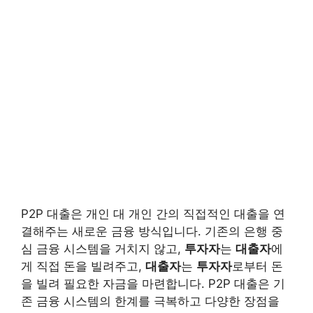
P2P 대출은 개인 대 개인 간의 직접적인 대출을 연
결해주는 새로운 금융 방식입니다. 기존의 은행 중
심 금융 시스템을 거치지 않고,
투자자
는
대출자
에
게 직접 돈을 빌려주고,
대출자
는
투자자
로부터 돈
을 빌려 필요한 자금을 마련합니다. P2P 대출은 기
존 금융 시스템의 한계를 극복하고 다양한 장점을