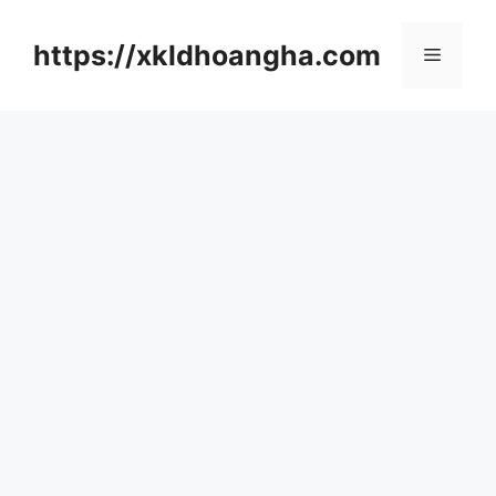
컨
텐
https://xkldhoangha.com
메
츠
로
뉴
건
너
뛰
기