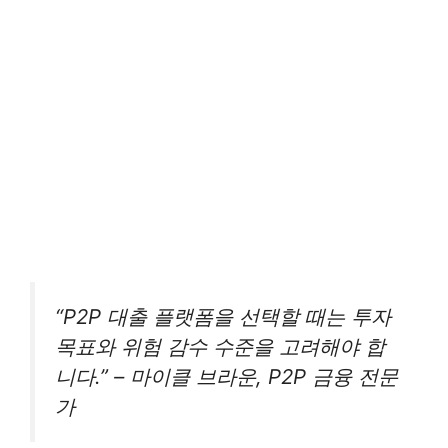
“P2P 대출 플랫폼을 선택할 때는 투자
목표와 위험 감수 수준을 고려해야 합
니다.” – 마이클 브라운, P2P 금융 전문
가