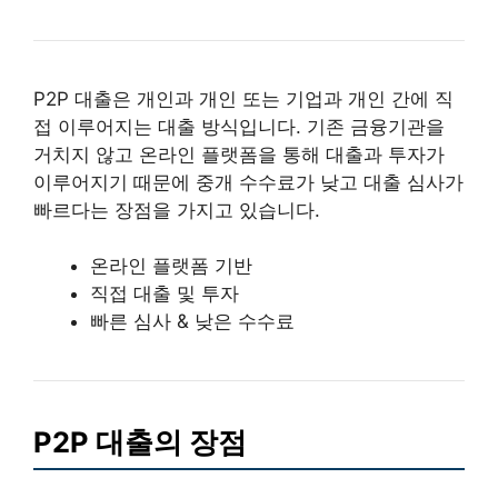
P2P 대출은 개인과 개인 또는 기업과 개인 간에 직
접 이루어지는 대출 방식입니다. 기존 금융기관을
거치지 않고 온라인 플랫폼을 통해 대출과 투자가
이루어지기 때문에 중개 수수료가 낮고 대출 심사가
빠르다는 장점을 가지고 있습니다.
온라인 플랫폼 기반
직접 대출 및 투자
빠른 심사 & 낮은 수수료
P2P 대출의 장점