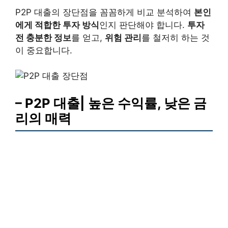
P2P 대출의 장단점을 꼼꼼하게 비교 분석하여
본인
에게 적합한 투자 방식
인지 판단해야 합니다.
투자
전 충분한 정보
를 얻고,
위험 관리
를 철저히 하는 것
이 중요합니다.
– P2P 대출| 높은 수익률, 낮은 금
리의 매력