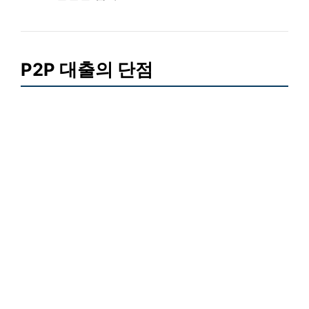
P2P 대출의 단점