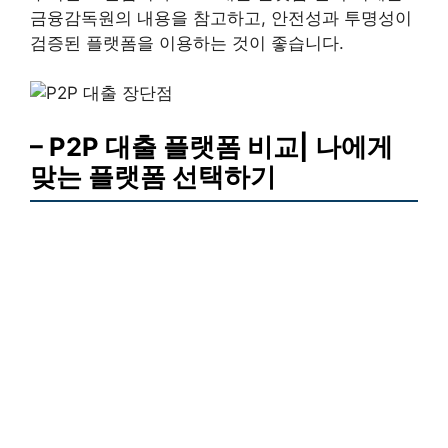
금융감독원의 내용을 참고하고, 안전성과 투명성이
검증된 플랫폼을 이용하는 것이 좋습니다.
– P2P 대출 플랫폼 비교| 나에게
맞는 플랫폼 선택하기