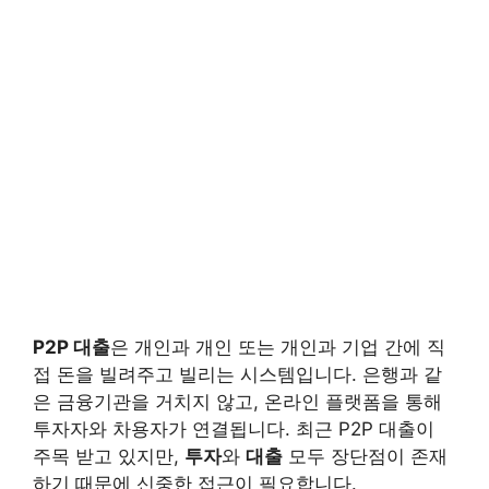
P2P 대출
은 개인과 개인 또는 개인과 기업 간에 직
접 돈을 빌려주고 빌리는 시스템입니다. 은행과 같
은 금융기관을 거치지 않고, 온라인 플랫폼을 통해
투자자와 차용자가 연결됩니다. 최근 P2P 대출이
주목 받고 있지만,
투자
와
대출
모두 장단점이 존재
하기 때문에 신중한 접근이 필요합니다.