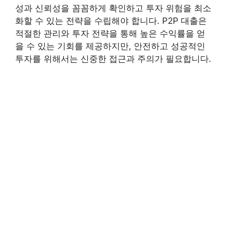
성과 신뢰성을 꼼꼼하게 확인하고 투자 위험을 최소
화할 수 있는 전략을 수립해야 합니다. P2P 대출은
적절한 관리와 투자 전략을 통해 높은 수익률을 얻
을 수 있는 기회를 제공하지만, 안전하고 성공적인
투자를 위해서는 신중한 접근과 주의가 필요합니다.