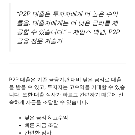
“P2P 대출은 투자자에게 더 높은 수익
률을, 대출자에게는 더 낮은 금리를 제
공할 수 있습니다.” – 제임스 맥퀸, P2P
금융 전문 저술가
P2P 대출은 기존 금융기관 대비 낮은 금리로 대출
을 받을 수 있고, 투자자는 고수익을 기대할 수 있습
니다. 또한 대출 심사가 빠르고 간편하기 때문에 신
속하게 자금을 조달할 수 있습니다.
낮은 금리 & 고수익
빠른 자금 조달
간편한 심사