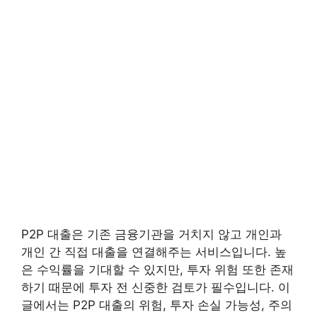
P2P 대출은 기존 금융기관을 거치지 않고 개인과
개인 간 직접 대출을 연결해주는 서비스입니다. 높
은 수익률을 기대할 수 있지만, 투자 위험 또한 존재
하기 때문에 투자 전 신중한 검토가 필수입니다. 이
글에서는 P2P 대출의 위험, 투자 손실 가능성, 주의