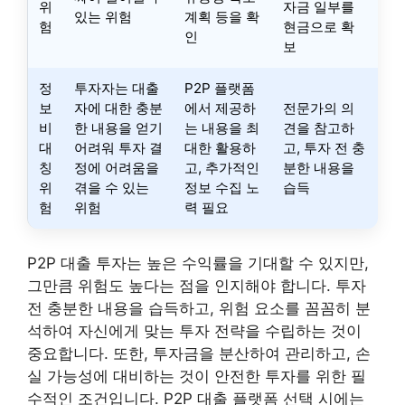
위
자금 일부를
있는 위험
계획 등을 확
험
현금으로 확
인
보
정
투자자는 대출
P2P 플랫폼
보
자에 대한 충분
에서 제공하
전문가의 의
비
한 내용을 얻기
는 내용을 최
견을 참고하
대
어려워 투자 결
대한 활용하
고, 투자 전 충
칭
정에 어려움을
고, 추가적인
분한 내용을
위
겪을 수 있는
정보 수집 노
습득
험
위험
력 필요
P2P 대출 투자는 높은 수익률을 기대할 수 있지만,
그만큼 위험도 높다는 점을 인지해야 합니다. 투자
전 충분한 내용을 습득하고, 위험 요소를 꼼꼼히 분
석하여 자신에게 맞는 투자 전략을 수립하는 것이
중요합니다. 또한, 투자금을 분산하여 관리하고, 손
실 가능성에 대비하는 것이 안전한 투자를 위한 필
수적인 조건입니다. P2P 대출 플랫폼 선택 시에는