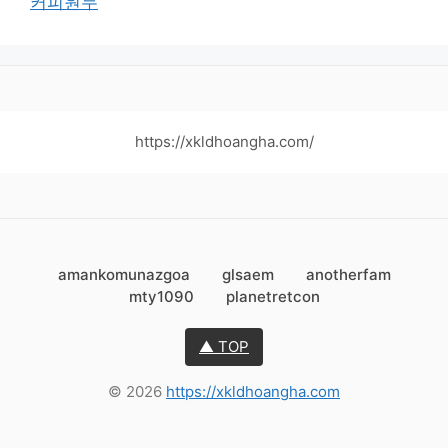
커피원두
https://xkldhoangha.com/
amankomunazgoa
glsaem
anotherfam
mty1090
planetretcon
▲ TOP
© 2026
https://xkldhoangha.com