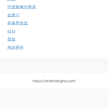
민생회복지원금
보청기
유용한정보
이사
정보
커피원두
https://xkldhoangha.com/