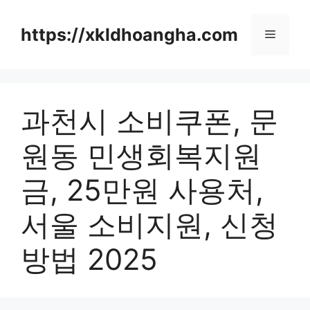
컨
텐
https://xkldhoangha.com
메
츠
로
뉴
건
너
과천시 소비쿠폰, 문
뛰
기
원동 민생회복지원
금, 25만원 사용처,
서울 소비지원, 신청
방법 2025