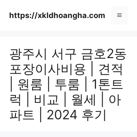
컨
텐
https://xkldhoangha.com
메
츠
로
뉴
건
너
광주시 서구 금호2동
뛰
기
포장이사비용 | 견적
| 원룸 | 투룸 | 1톤트
럭 | 비교 | 월세 | 아
파트 | 2024 후기