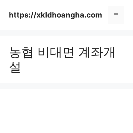
컨
텐
https://xkldhoangha.com
메
츠
로
뉴
건
너
농협 비대면 계좌개
뛰
기
설