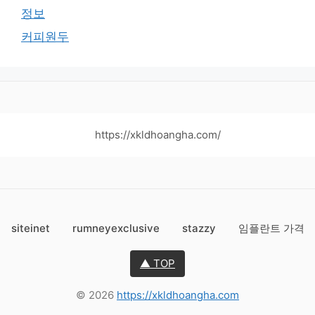
정보
커피원두
https://xkldhoangha.com/
siteinet
rumneyexclusive
stazzy
임플란트 가격
▲ TOP
© 2026
https://xkldhoangha.com