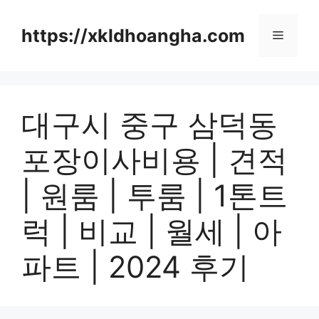
컨
텐
https://xkldhoangha.com
메
츠
로
뉴
건
너
대구시 중구 삼덕동
뛰
기
포장이사비용 | 견적
| 원룸 | 투룸 | 1톤트
럭 | 비교 | 월세 | 아
파트 | 2024 후기