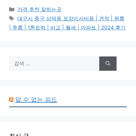
카
가격 추천 잘하는곳
테
태
대구시 중구 삼덕동 포장이사비용 | 견적 | 원룸
고
그
| 투룸 | 1톤트럭 | 비교 | 월세 | 아파트 | 2024 후기
리
검
색:
알 수 없는 피드
최신 글