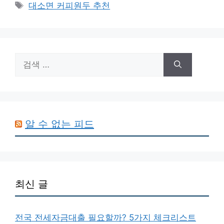
테
태
대소면 커피원두 추천
고
그
리
검
색:
알 수 없는 피드
최신 글
전국 전세자금대출 필요할까? 5가지 체크리스트