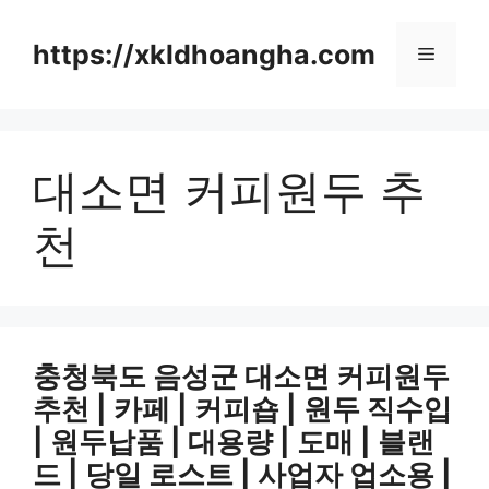
컨
텐
https://xkldhoangha.com
메
츠
로
뉴
건
너
대소면 커피원두 추
뛰
기
천
충청북도 음성군 대소면 커피원두
추천 | 카페 | 커피숍 | 원두 직수입
| 원두납품 | 대용량 | 도매 | 블랜
드 | 당일 로스트 | 사업자 업소용 |