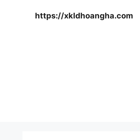
컨
텐
https://xkldhoangha.com
츠
로
건
너
뛰
기