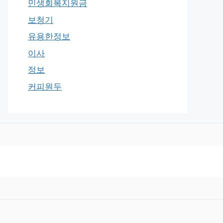
민생회복지원금
보청기
유용한정보
이사
정보
커피원두