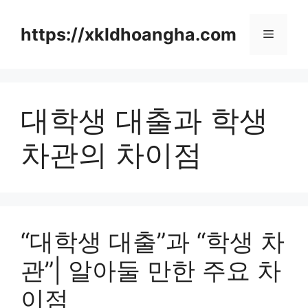
컨
텐
https://xkldhoangha.com
메
츠
로
뉴
건
너
대학생 대출과 학생
뛰
기
차관의 차이점
“대학생 대출”과 “학생 차
관”| 알아둘 만한 주요 차
이점