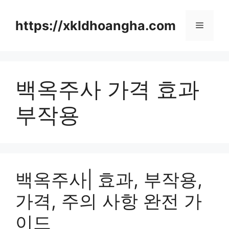
컨
텐
https://xkldhoangha.com
메
츠
로
뉴
건
너
백옥주사 가격 효과
뛰
기
부작용
백옥주사| 효과, 부작용,
가격, 주의 사항 완전 가
이드