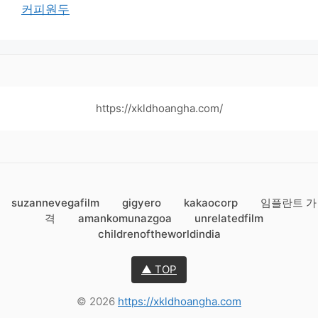
커피원두
https://xkldhoangha.com/
suzannevegafilm
gigyero
kakaocorp
임플란트 가
격
amankomunazgoa
unrelatedfilm
childrenoftheworldindia
▲ TOP
© 2026
https://xkldhoangha.com