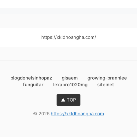
https://xkldhoangha.com/
blogdonelsinhopaz
glsaem
growing-brannlee
funguitar
lexapro1020mg
siteinet
▲ TOP
© 2026
https://xkldhoangha.com