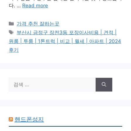
다. …
Read more
카
가격 추천 잘하는곳
테
태
부산시 금정구 장전3동 포장이사비용 | 견적 |
고
그
원룸 | 투룸 | 1톤트럭 | 비교 | 월세 | 아파트 | 2024
리
후기
검
색:
핸드폰성지