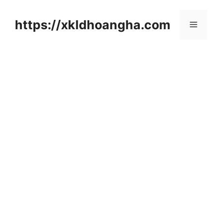
컨
텐
https://xkldhoangha.com
메
츠
로
뉴
건
너
뛰
기