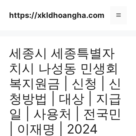
컨
텐
https://xkldhoangha.com
메
츠
로
뉴
건
너
세종시 세종특별자
뛰
기
치시 나성동 민생회
복지원금 | 신청 | 신
청방법 | 대상 | 지급
일 | 사용처 | 전국민
| 이재명 | 2024