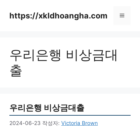
컨
텐
https://xkldhoangha.com
메
츠
로
뉴
건
너
우리은행 비상금대
뛰
기
출
우리은행 비상금대출
2024-06-23
작성자:
Victoria Brown