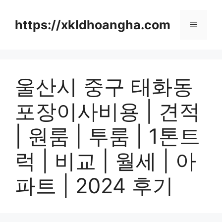
컨
텐
https://xkldhoangha.com
메
츠
로
뉴
건
너
울산시 중구 태화동
뛰
기
포장이사비용 | 견적
| 원룸 | 투룸 | 1톤트
럭 | 비교 | 월세 | 아
파트 | 2024 후기