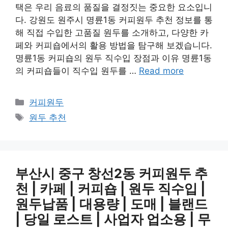
택은 우리 음료의 품질을 결정짓는 중요한 요소입니
다. 강원도 원주시 명륜1동 커피원두 추천 정보를 통
해 직접 수입한 고품질 원두를 소개하고, 다양한 카
페와 커피숍에서의 활용 방법을 탐구해 보겠습니다.
명륜1동 커피숍의 원두 직수입 장점과 이유 명륜1동
의 커피숍들이 직수입 원두를 …
Read more
카
커피원두
테
태
원두 추천
고
그
리
부산시 중구 창선2동 커피원두 추
천 | 카페 | 커피숍 | 원두 직수입 |
원두납품 | 대용량 | 도매 | 블랜드
| 당일 로스트 | 사업자 업소용 | 무