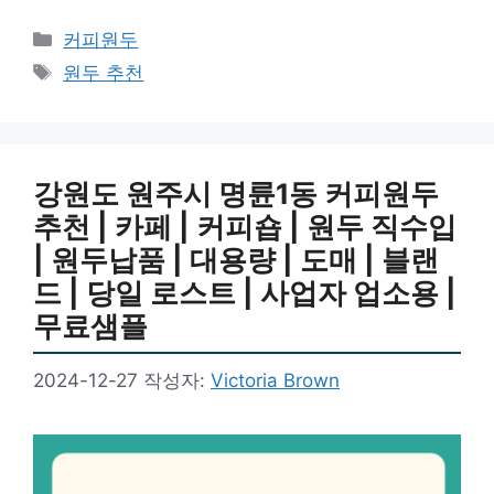
카
커피원두
테
태
원두 추천
고
그
리
강원도 원주시 명륜1동 커피원두
추천 | 카페 | 커피숍 | 원두 직수입
| 원두납품 | 대용량 | 도매 | 블랜
드 | 당일 로스트 | 사업자 업소용 |
무료샘플
2024-12-27
작성자:
Victoria Brown