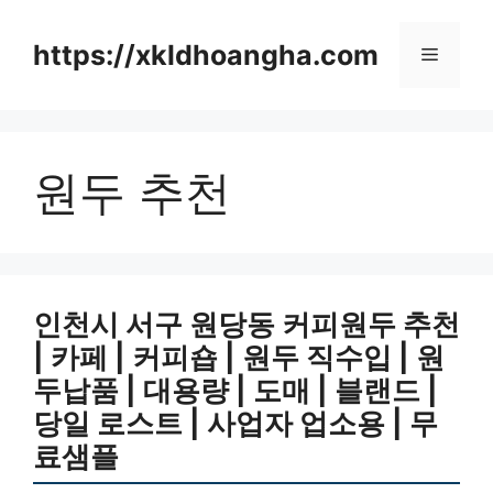
컨
텐
https://xkldhoangha.com
메
츠
로
뉴
건
너
원두 추천
뛰
기
인천시 서구 원당동 커피원두 추천
| 카페 | 커피숍 | 원두 직수입 | 원
두납품 | 대용량 | 도매 | 블랜드 |
당일 로스트 | 사업자 업소용 | 무
료샘플