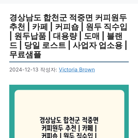
경상남도 합천군 적중면 커피원두
추천 | 카페 | 커피숍 | 원두 직수입
| 원두납품 | 대용량 | 도매 | 블랜
드 | 당일 로스트 | 사업자 업소용 |
무료샘플
2024-12-13
작성자:
Victoria Brown