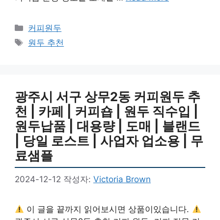
카
커피원두
테
태
원두 추천
고
그
리
광주시 서구 상무2동 커피원두 추
천 | 카페 | 커피숍 | 원두 직수입 |
원두납품 | 대용량 | 도매 | 블랜드
| 당일 로스트 | 사업자 업소용 | 무
료샘플
2024-12-12
작성자:
Victoria Brown
이 글을 끝까지 읽어보시면 상품이있습니다.