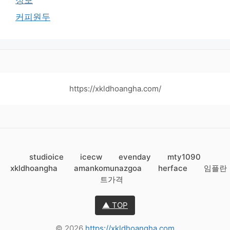
커피원두
https://xkldhoangha.com/
studioice
icecw
evenday
mty1090
xkldhoangha
amankomunazgoa
herface
임플란
트가격
▲ TOP
© 2026
https://xkldhoangha.com