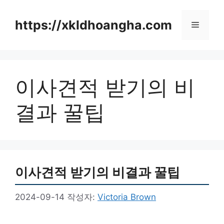
컨
텐
https://xkldhoangha.com
메
츠
로
뉴
건
너
이사견적 받기의 비
뛰
기
결과 꿀팁
이사견적 받기의 비결과 꿀팁
2024-09-14
작성자:
Victoria Brown