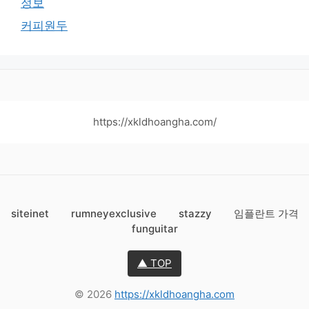
정보
커피원두
https://xkldhoangha.com/
siteinet
rumneyexclusive
stazzy
임플란트 가격
funguitar
▲ TOP
© 2026
https://xkldhoangha.com