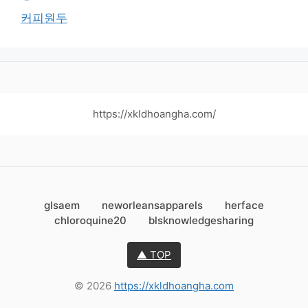
커피원두
https://xkldhoangha.com/
glsaem
neworleansapparels
herface
chloroquine20
blsknowledgesharing
▲ TOP
© 2026
https://xkldhoangha.com