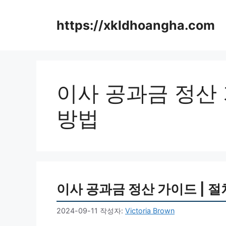
컨
텐
https://xkldhoangha.com
츠
로
건
너
뛰
이사 공과금 정산 
기
방법
이사 공과금 정산 가이드 | 절
2024-09-11
작성자:
Victoria Brown