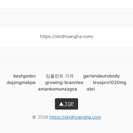
https://xkldhoangha.com/
bestgodoc
임플란트 가격
garlandautobody
dojangmakpa
growing-brannlee
lexapro1020mg
amankomunazgoa
abri
▲ TOP
© 2026
https://xkldhoangha.com