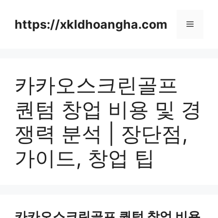
컨
텐
https://xkldhoangha.com
메
츠
로
뉴
건
너
카카오스크린골프
뛰
기
퀀텀 창업 비용 및 경
쟁력 분석 | 장단점,
가이드, 창업 팁
카카오스크린골프 퀀텀 창업 비용