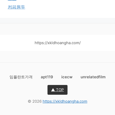
커피원두
https://xkldhoangha.com/
임플란트가격
apt119
icecw
unrelatedfilm
▲ TOP
© 2026
https://xkldhoangha.com