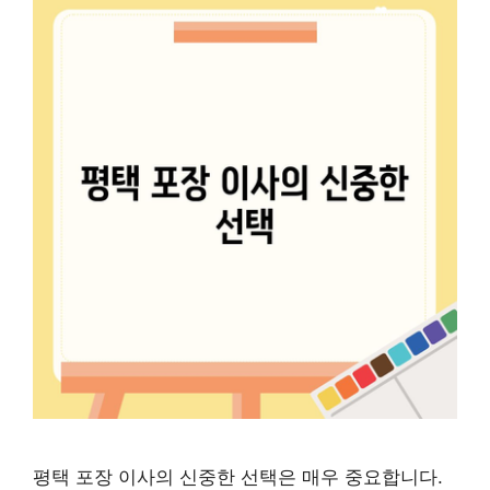
평택 포장 이사의 신중한 선택은 매우 중요합니다.