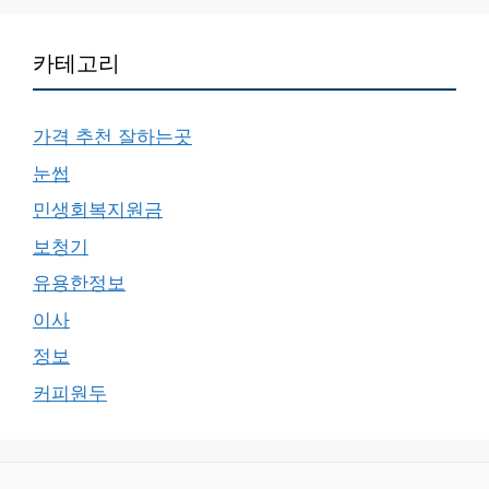
카테고리
가격 추천 잘하는곳
눈썹
민생회복지원금
보청기
유용한정보
이사
정보
커피원두