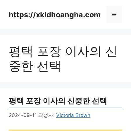
컨
텐
https://xkldhoangha.com
메
츠
로
뉴
건
너
평택 포장 이사의 신
뛰
기
중한 선택
평택 포장 이사의 신중한 선택
2024-09-11
작성자:
Victoria Brown