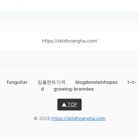
https://xkldhoangha.com/
funguitar
임플란트가격
blogdonelsinhopaz
t-n-
d
growing-brannlee
▲ TOP
© 2026
https://xkldhoangha.com