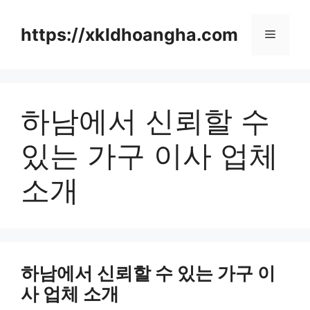
컨
텐
https://xkldhoangha.com
메
츠
로
뉴
건
너
하남에서 신뢰할 수
뛰
기
있는 가구 이사 업체
소개
하남에서 신뢰할 수 있는 가구 이
사 업체 소개