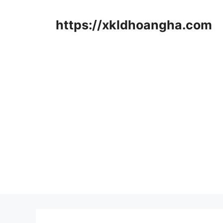
컨
텐
https://xkldhoangha.com
츠
로
건
너
뛰
기