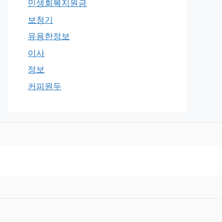
민생회복지원금
보청기
유용한정보
이사
정보
커피원두