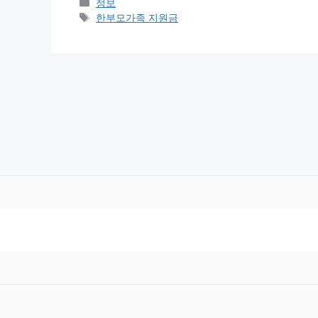
카
정보
테
태
한부모가족 지원금
고
그
리