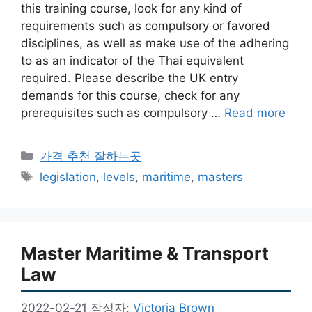
this training course, look for any kind of
requirements such as compulsory or favored
disciplines, as well as make use of the adhering
to as an indicator of the Thai equivalent
required. Please describe the UK entry
demands for this course, check for any
prerequisites such as compulsory …
Read more
카
가격 추천 잘하는곳
테
태
legislation
,
levels
,
maritime
,
masters
고
그
리
Master Maritime & Transport
Law
2022-02-21
작성자:
Victoria Brown