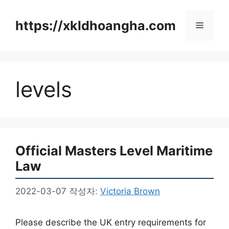
컨
텐
https://xkldhoangha.com
메
츠
로
뉴
건
너
levels
뛰
기
Official Masters Level Maritime
Law
2022-03-07
작성자:
Victoria Brown
Please describe the UK entry requirements for