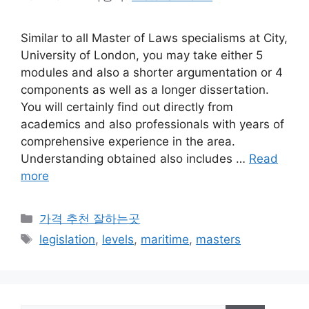
Similar to all Master of Laws specialisms at City,
University of London, you may take either 5
modules and also a shorter argumentation or 4
components as well as a longer dissertation.
You will certainly find out directly from
academics and also professionals with years of
comprehensive experience in the area.
Understanding obtained also includes …
Read
more
카
가격 추천 잘하는곳
테
태
legislation
,
levels
,
maritime
,
masters
고
그
리