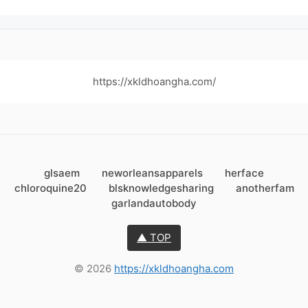
https://xkldhoangha.com/
glsaem
neworleansapparels
herface
chloroquine20
blsknowledgesharing
anotherfam
garlandautobody
▲ TOP
© 2026
https://xkldhoangha.com