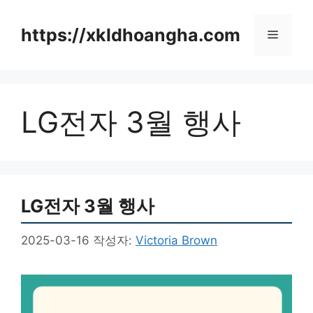
컨
텐
https://xkldhoangha.com
메
츠
로
뉴
건
너
LG전자 3월 행사
뛰
기
LG전자 3월 행사
2025-03-16
작성자:
Victoria Brown