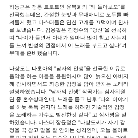
하동근은 정통 트로트인 윤복희의 ”왜 돌아보오”를
선곡했는데요, 간절한 눈빛과 무대매너로 모두를 빠
져들게 했고 마스터들은 연신 고개를 끄덕이며 찬사
를 보냈습니다. 김용필은 김정수의 ”당신”을 선곡하
며 “나이가 들면서 아내가 얼마나 많이 참고 사는지
를 느껴 반성의 관점에서 이 노래를 부르고 싶다”며
무대를 준비했습니다.
나상도는 나훈아의 ”남자의 인생”을 선곡한 이유로
음악을 하는 아들을 응원하시며 많이 늙으신 아버지
께 감사하면서도 죄송한 감정을 담아 받치는 노래라
설명하였습니다. ”남자의 인생” 작곡가는 심사위원
단 중 혼수상태인데, 노래를 듣고 난후 ”나의 이야기
를 하듯 툭툭 던지며 노래를 하려면 기술적인 감정
을 노래하는 가수로 발전한것 같다” 고 심사평을 말
하였습니다. 마스터 장윤정은 ”나상도씨가 자기 감
정을 꾹 참고 말을 잘 안하는 성격인데, 오늘 올하트
를 받고 펑펑 우는 모습을 보니까 이래야 되는 거예