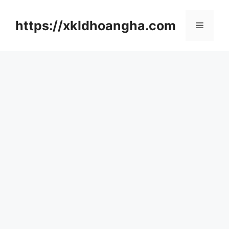
컨
텐
https://xkldhoangha.com
메
츠
로
뉴
건
너
뛰
기