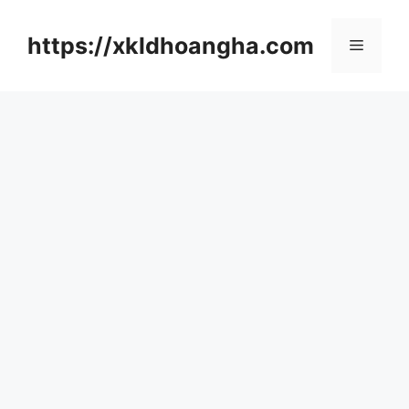
컨
텐
https://xkldhoangha.com
메
츠
로
뉴
건
너
뛰
기