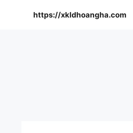
컨
텐
https://xkldhoangha.com
츠
로
건
너
뛰
기