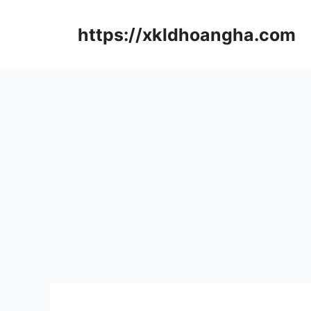
컨
텐
https://xkldhoangha.com
츠
로
건
너
뛰
기