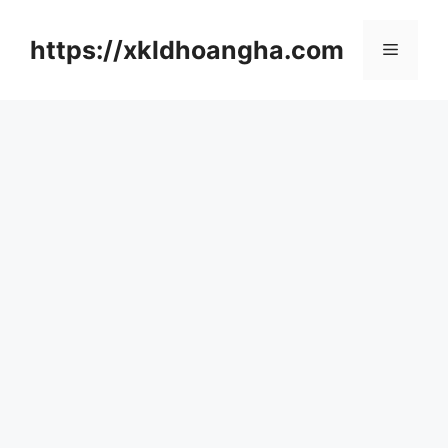
컨
텐
https://xkldhoangha.com
메
츠
로
뉴
건
너
뛰
기