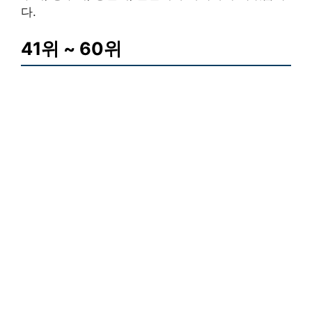
다.
41위 ~ 60위