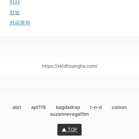
이사
정보
커피원두
https://xkldhoangha.com/
abri
apt119
bagdadrap
t-n-d
coinon
suzannevegafilm
▲ TOP