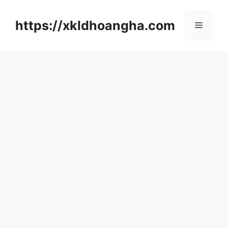
컨
텐
https://xkldhoangha.com
메
츠
로
뉴
건
너
뛰
기