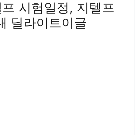
지텔프 시험일정, 지텔프
내 딜라이트이글