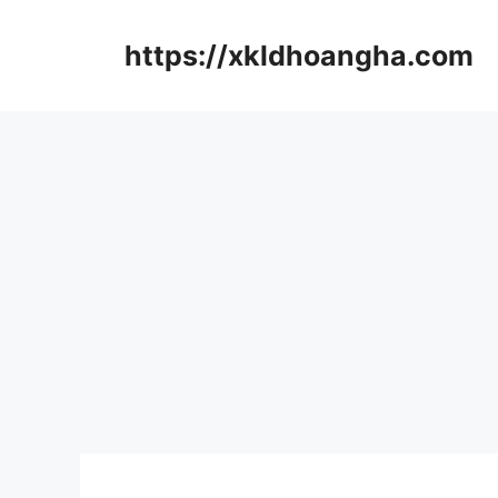
컨
텐
https://xkldhoangha.com
츠
로
건
너
뛰
기