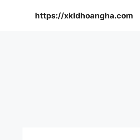
컨
텐
https://xkldhoangha.com
츠
로
건
너
뛰
기