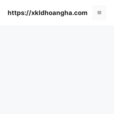
컨
텐
https://xkldhoangha.com
메
츠
로
뉴
건
너
뛰
기