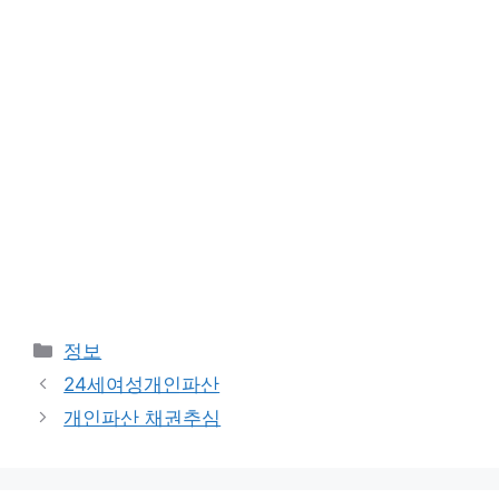
카
정보
테
24세여성개인파산
고
개인파산 채권추심
리