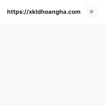
컨
텐
https://xkldhoangha.com
메
츠
로
뉴
건
너
뛰
기