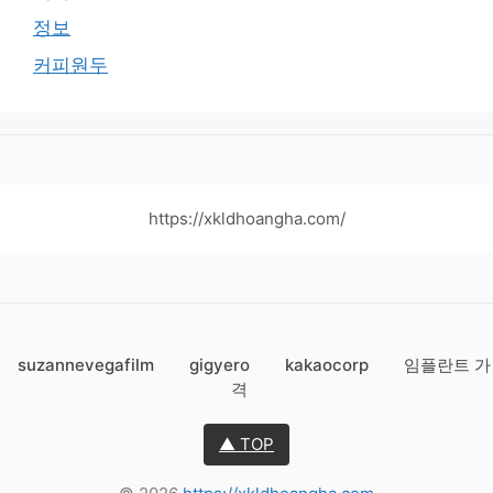
정보
커피원두
https://xkldhoangha.com/
suzannevegafilm
gigyero
kakaocorp
임플란트 가
격
▲ TOP