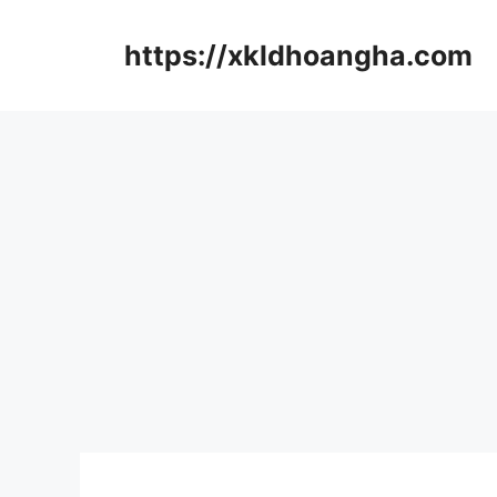
컨
텐
https://xkldhoangha.com
츠
로
건
너
뛰
기